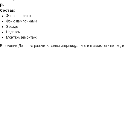
р.
Состав:
Фон из пайеток
Фон с лампочками
Звезды
Надпись
Монтаж/демонтаж
Внимание! Доставка рассчитывается индивидуально и в стоимость не входит.