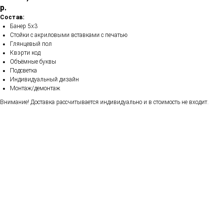
р.
Состав:
Банер 5х3
Стойки с акриловыми вставками с печатью
Глянцевый пол
Квэрти код
Объёмные буквы
Подсветка
Индивидуальный дизайн
Монтаж/демонтаж
Внимание! Доставка рассчитывается индивидуально и в стоимость не входит.