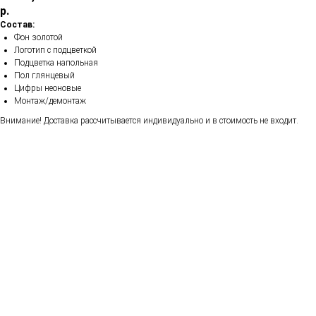
р.
Состав:
Фон золотой
Логотип с подцветкой
Подцветка напольная
Пол глянцевый
Цифры неоновые
Монтаж/демонтаж
Внимание! Доставка рассчитывается индивидуально и в стоимость не входит.