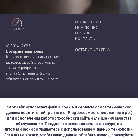
О КОМПАНИИ
ПОРТФОЛИО
ОТЗЫВЫ
КОНТАКТ
Ы
© 2014 - 2026
ОСТАВИТЬ ЗАЯВКУ
Все права защищены.
Копирование и использование
материалов сайта возможно
только с разрешения
правообладателя сайта - с
обязательной ссылкой на сайт.
КОРПОРАТИВЫ
АГЕНТСТВО CLEVERDAY
ТИМБИЛДИНГИ
+7 (921) 924-66-28
Этот сайт использует файлы cookie и сервисы сбора технических
ДЕЛОВЫЕ МЕРОПРИЯТИЯ
CLEVER-EVENT@MAIL.RU
данных посетителей (данные о IP-адресе, местоположении и др.)
ДНИ РОЖДЕНИЯ
МОСКВА, САНКТ-ПЕТЕРБУРГ
для обеспечения работоспособности сайта и улучшения качества
ДЕТСКИЕ ПРАЗДНИКИ
обслуживания. Продолжая использовать наш ресурс, вы
СВАДЬБЫ
ПРАВОВАЯ ИНФОРМАЦИЯ
автоматически соглашаетесь с использованием данных технологий.
Если вы не хотите, чтобы ваши данные обрабатывались, пожалуйста,