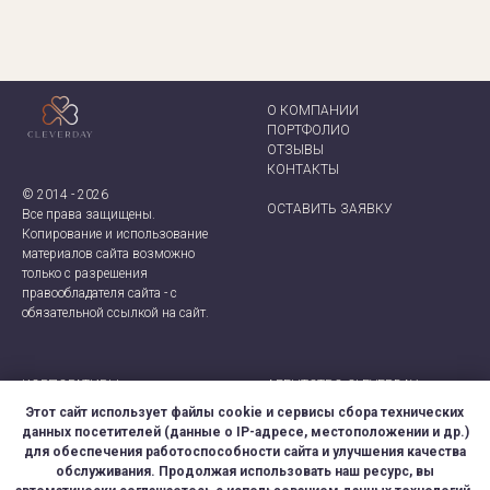
О КОМПАНИИ
ПОРТФОЛИО
ОТЗЫВЫ
КОНТАКТ
Ы
© 2014 - 2026
ОСТАВИТЬ ЗАЯВКУ
Все права защищены.
Копирование и использование
материалов сайта возможно
только с разрешения
правообладателя сайта - с
обязательной ссылкой на сайт.
КОРПОРАТИВЫ
АГЕНТСТВО CLEVERDAY
ТИМБИЛДИНГИ
+7 (921) 924-66-28
Этот сайт использует файлы cookie и сервисы сбора технических
ДЕЛОВЫЕ МЕРОПРИЯТИЯ
CLEVER-EVENT@MAIL.RU
данных посетителей (данные о IP-адресе, местоположении и др.)
ДНИ РОЖДЕНИЯ
МОСКВА, САНКТ-ПЕТЕРБУРГ
для обеспечения работоспособности сайта и улучшения качества
ДЕТСКИЕ ПРАЗДНИКИ
обслуживания. Продолжая использовать наш ресурс, вы
СВАДЬБЫ
ПРАВОВАЯ ИНФОРМАЦИЯ