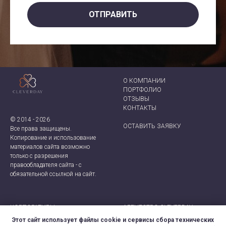
ОТПРАВИТЬ
О КОМПАНИИ
ПОРТФОЛИО
ОТЗЫВЫ
КОНТАКТ
Ы
© 2014 - 2026
ОСТАВИТЬ ЗАЯВКУ
Все права защищены.
Копирование и использование
материалов сайта возможно
только с разрешения
правообладателя сайта - с
обязательной ссылкой на сайт.
КОРПОРАТИВЫ
АГЕНТСТВО CLEVERDAY
ТИМБИЛДИНГИ
+7 (921) 924-66-28
Этот сайт использует файлы cookie и сервисы сбора технических
ДЕЛОВЫЕ МЕРОПРИЯТИЯ
CLEVER-EVENT@MAIL.RU