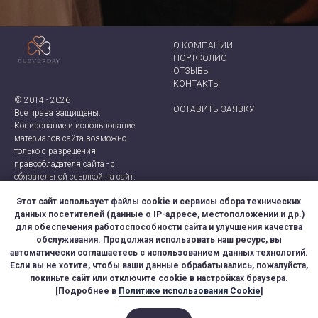
О КОМПАНИИ
ПОРТФОЛИО
ОТЗЫВЫ
КОНТАКТ
Ы
© 2014 - 2026
ОСТАВИТЬ ЗАЯВКУ
Все права защищены.
Копирование и использование
материалов сайта возможно
только с разрешения
правообладателя сайта - с
обязательной ссылкой на сайт.
Этот сайт использует файлы cookie и сервисы сбора технических
данных посетителей (данные о IP-адресе, местоположении и др.)
КОРПОРАТИВЫ
АГЕНТСТВО CLEVERDAY
для обеспечения работоспособности сайта и улучшения качества
ТИМБИЛДИНГИ
+7 (921) 924-66-28
обслуживания. Продолжая использовать наш ресурс, вы
ДЕЛОВЫЕ МЕРОПРИЯТИЯ
CLEVER-EVENT@MAIL.RU
автоматически соглашаетесь с использованием данных технологий.
ДНИ РОЖДЕНИЯ
МОСКВА, САНКТ-ПЕТЕРБУРГ
Если вы не хотите, чтобы ваши данные обрабатывались, пожалуйста,
ДЕТСКИЕ ПРАЗДНИКИ
покиньте сайт или отключите cookie в настройках браузера.
СВАДЬБЫ
ПРАВОВАЯ ИНФОРМАЦИЯ
[Подробнее в
Политике использования Cookie
]