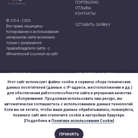
ПОРТФОЛИО
ОТЗЫВЫ
КОНТАКТ
Ы
© 2014 - 2026
ОСТАВИТЬ ЗАЯВКУ
Все права защищены.
Копирование и использование
материалов сайта возможно
только с разрешения
правообладателя сайта - с
обязательной ссылкой на сайт.
КОРПОРАТИВЫ
АГЕНТСТВО CLEVERDAY
ТИМБИЛДИНГИ
+7 (921) 924-66-28
Этот сайт использует файлы cookie и сервисы сбора технических
ДЕЛОВЫЕ МЕРОПРИЯТИЯ
CLEVER-EVENT@MAIL.RU
данных посетителей (данные о IP-адресе, местоположении и др.)
ДНИ РОЖДЕНИЯ
МОСКВА, САНКТ-ПЕТЕРБУРГ
для обеспечения работоспособности сайта и улучшения качества
ДЕТСКИЕ ПРАЗДНИКИ
обслуживания. Продолжая использовать наш ресурс, вы
СВАДЬБЫ
ПРАВОВАЯ ИНФОРМАЦИЯ
автоматически соглашаетесь с использованием данных технологий.
Если вы не хотите, чтобы ваши данные обрабатывались, пожалуйста,
покиньте сайт или отключите cookie в настройках браузера.
[Подробнее в
Политике использования Cookie
]
Обращаем Ваше внимание на то, что данный Интернет-сайт носит исключительно
ПРИНЯТЬ
информационный характер и ни при каких условиях результаты расчетов не